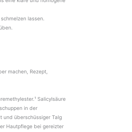
is eine klare und homogene
 schmelzen lassen.
rüben.
remethylester.¹ Salicylsäure
schuppen in der
t und überschüssiger Talg
der Hautpflege bei gereizter